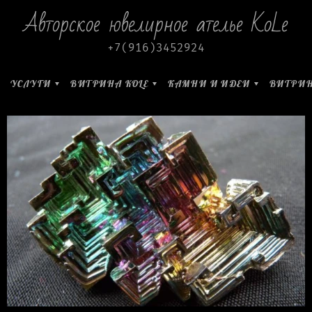
Авторское ювелирное ателье KoLe
+7(916)3452924
УСЛУГИ
ВИТРИНА KOLE
КАМНИ И ИДЕИ
ВИТРИН