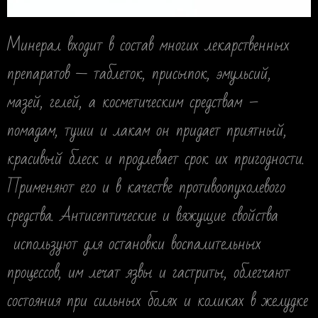
Минерал входит в состав многих лекарственных
препаратов — таблеток, присыпок, эмульсий,
мазей, гелей, а косметическим средствам –
помадам, туши и лакам он придает приятный,
красивый блеск и продлевает срок их пригодности.
Применяют его и в качестве противоопухолевого
средства. Антисептические и вяжущие свойства
используют для остановки воспалительных
процессов, им лечат язвы и гастриты, облегчают
состояния при сильных болях и коликах в желудке