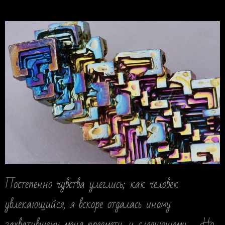
Постепенно чувства улеглись; как человек
увлекающийся, я вскоре отдалась иному
захватившему меня предмету, и следующему… Но