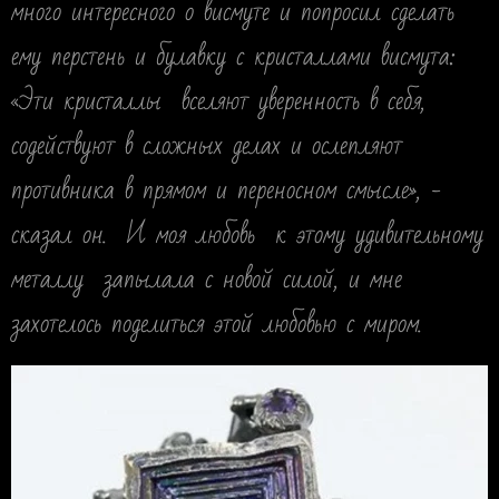
много интересного о висмуте и попросил сделать
ему перстень и булавку с кристаллами висмута:
«Эти кристаллы вселяют уверенность в себя,
содействуют в сложных делах и ослепляют
противника в прямом и переносном смысле», -
сказал он. И моя любовь к этому удивительному
металлу запылала с новой силой, и мне
захотелось поделиться этой любовью с миром.