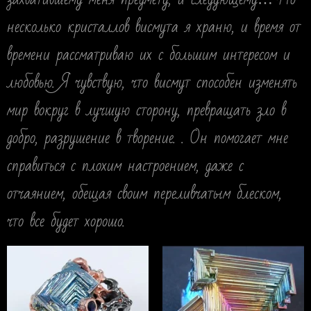
несколько кристаллов висмута я храню, и время от
времени рассматриваю их с большим интересом и
любовью. Я чувствую, что висмут способен изменять
мир вокруг в лучшую сторону, превращать зло в
добро, разрушение в творение. . Он помогает мне
справиться с плохим настроением, даже с
отчаянием, обещая своим переливчатым блеском,
что все будет хорошо.