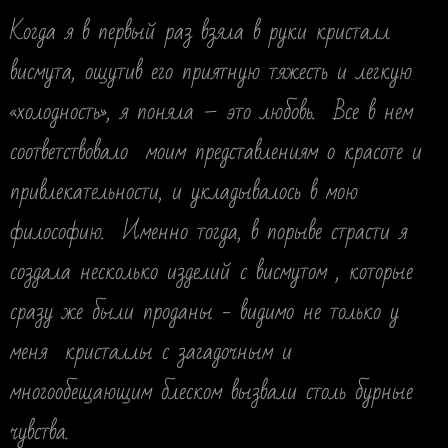
Когда я в первый раз взяла в руки кристалл
висмута, ощутив его приятную тяжесть и легкую
«холодность», я поняла – это любовь. Все в нем
соответствовало моим представлениям о красоте и
привлекательности, и укладывалось в мою
философию. Именно тогда, в порыве страсти я
создала несколько изделий с висмутом , которые
сразу же были проданы - видимо не только у
меня кристаллы с загадочным и
многообещающим блеском вызвали столь бурные
чувства.