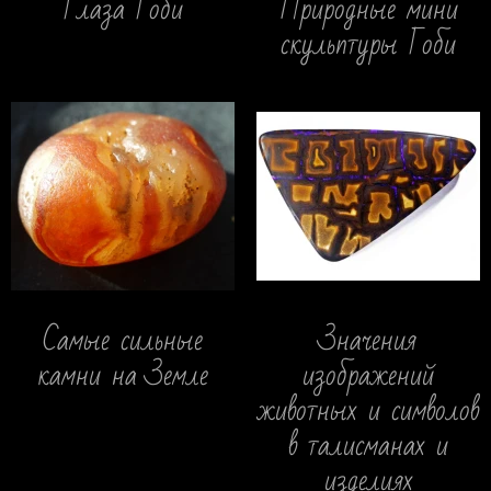
Глаза Гоби
Природные мини
скульптуры Гоби
Самые сильные
Значения
камни на Земле
изображений
животных и символов
в талисманах и
изделиях