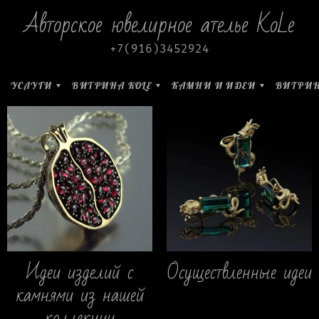
Авторское ювелирное ателье KoLe
+7(916)3452924
УСЛУГИ
ВИТРИНА KOLE
КАМНИ И ИДЕИ
ВИТРИН
Идеи изделий с
Осуществленные идеи
камнями из нашей
коллекции