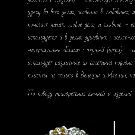
удачу во всех делах, особенно в любовных;
помогает начать любое дело, а главное – е
используется и в делах душевных ; желто-ко
материальные «блага» ; черный (шерл) – с
использует различные их сочетания подобно
клиенты не только в Венеции и Италии, но
По поводу приобретения камней и изделий, 