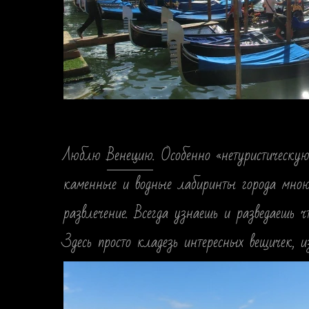
Люблю
Венецию
. Особенно «нетуристическу
каменные и водные лабиринты города мною у
развлечение. Всегда узнаешь и разведаешь 
Здесь просто кладезь интересных вещичек,