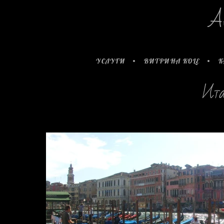
А
УСЛУГИ
ВИТРИНА KOLE
К
Ита
jhdfjhsfsjlfhsdjfhdlfjkhsdlfkjsdhflksdjfhsldkjfhsl