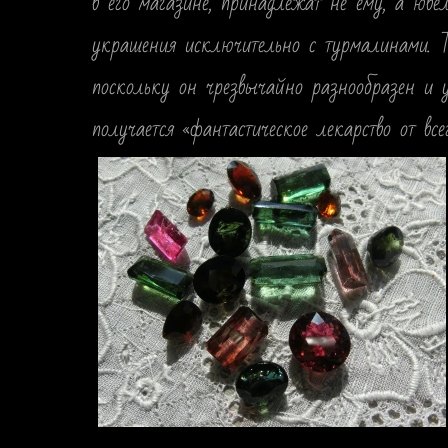
в его магазине, принадлежат не ему, а ювел
украшения исключительно с турмалинами. Т
поскольку он чрезвычайно разнообразен и у
получается «фантастическое лекарство от всег