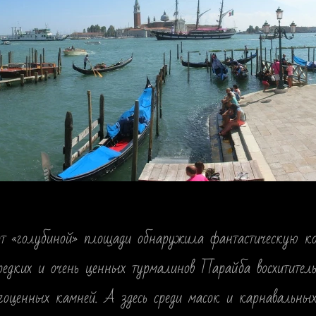
от «голубиной» площади обнаружила фантастическую к
едких и очень ценных турмалинов Парайба восхитительн
гоценных камней. А здесь среди масок и карнавальных