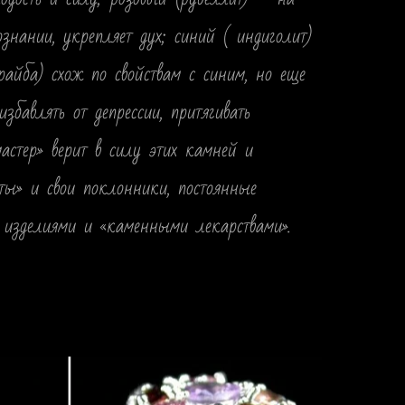
знании, укрепляет дух; синий ( индиголит)
райба) схож по свойствам с синим, но еще
збавлять от депрессии, притягивать
стер» верит в силу этих камней и
пты» и свои поклонники, постоянные
 изделиями и «каменными лекарствами».