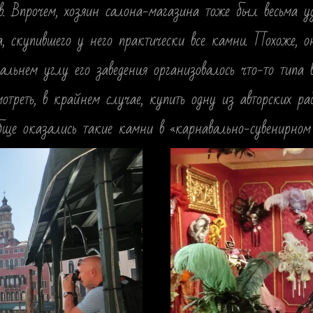
. Впрочем, хозяин салона-магазина тоже был весьма уди
а, скупившего у него практически все камни. Похоже, 
альнем углу его заведения организовалось что-то типа 
мотреть, в крайнем случае, купить одну из авторских ра
бще оказались такие камни в «карнавально-сувенирном 