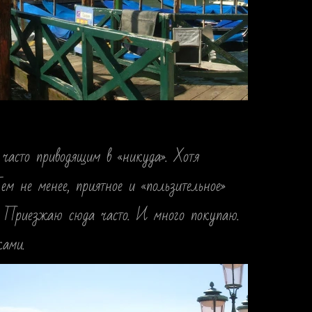
 часто приводящим в «никуда». Хотя
м не менее, приятное и «пользительное»
ов. Приезжаю сюда часто. И много покупаю.
ками.