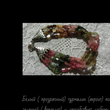
Белый ( прозрачный) турмалин (ахроит) пом
зеленый ( верделит) – способствует любому