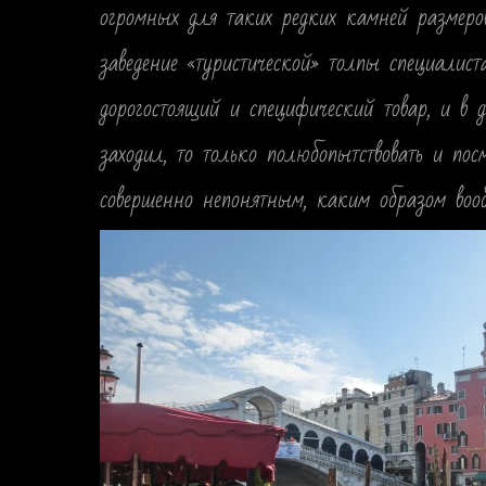
огромных для таких редких камней размеров
заведение «туристической» толпы специалист
дорогостоящий и специфический товар, и в д
заходил, то только полюбопытствовать и пос
совершенно непонятным, каким образом воо