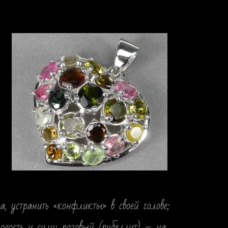
а, устранить «конфликты» в своей голове;
лодость и силу; розовый (рубеллит) – на