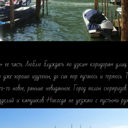
ю» ее часть. Люблю блуждать по узким коридорам улиц
же хорошо изучены, до сих пор путаюсь и теряюсь. Те
что-то новое, раньше невиданное. Город полон сюрприз
 изделий и камушков. Никогда не уезжаю с пустыми ру