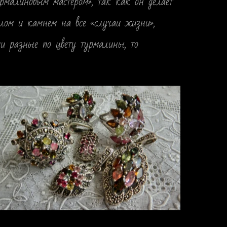
турмалиновым мастером», так как он делает
лом и камнем на все «случаи жизни»,
ии разные по цвету турмалины, то