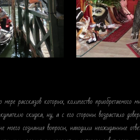
о мере рассказов которых, количество приобретаемого м
купателю скидка, ну, а с его стороны возрастало довер
не моего сознания вопросы, находили неожиданные отве