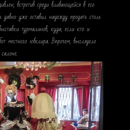
влен, встретив среди вливающейся в его
он давно уже оставил надежду продать столь
выставки турмалинов, куда, если кто и
бот местного ювелира. Впрочем, выглядело
салоне.