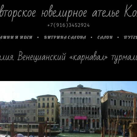
вторское ювелирное ателье Ko
+7(916)3452924
АМНИ И ИДЕИ
ВИТРИНА САЛОНА
САЛОН
ПУТЕ
лия. Венецианский «карнавал» турмал
fkjhslfkjsdhflksdjfhsdlkjfhsdlkfjhsdlfjksdhflsdjfhsljkfhslfjlf 