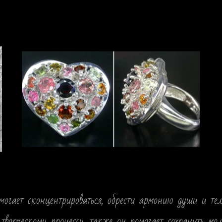
огает сконцентрироваться, обрести армонию души и тел
 творческому процессу, также он помогает сохранить мо