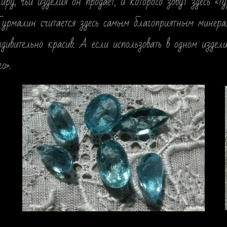
иру, чьи изделия он продает, и которого зовут здесь «
урмалин считается здесь самым благоприятным минера
дивительно красив. А если использовать в одном издел
о».