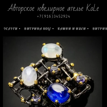
Авторское ювелирное ателье KoLe
+7(916)3452924
УСЛУГИ
ВИТРИНА KOLE
КАМНИ И ИДЕИ
ВИТРИН