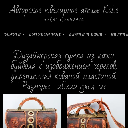
Авторское ювелирное ателье KoLe
+7(916)3452924
УСЛУГИ
ВИТРИНА KOLE
КАМНИ И ИДЕИ
ВИТРИН
Дизайнерская сумка из кожи
буйвола с изображением черепов,
укрепленная кованой пластиной.
Размеры 26х22.5х14 см