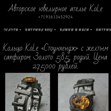
Авторское ювелирное ателье KoLe
+7(916)3452924
УСЛУГИ
ВИТРИНА KOLE
КАМНИ И ИДЕИ
ВИТРИН
Кольцо KoLe «Стоунхендж» с желтым
сапфиром. Золото 585, родий. Цена
275000 рублей.